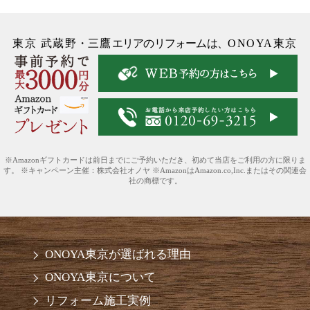
東京 武蔵野
・
三鷹
エリアのリフォームは、
ONOYA東京
※Amazonギフトカードは前日までにご予約いただき、初めて当店をご利用の方に限りま
す。 ※キャンペーン主催：株式会社オノヤ ※AmazonはAmazon.co,Inc.またはその関連会
社の商標です。
ONOYA東京が選ばれる理由
ONOYA東京について
リフォーム施工実例