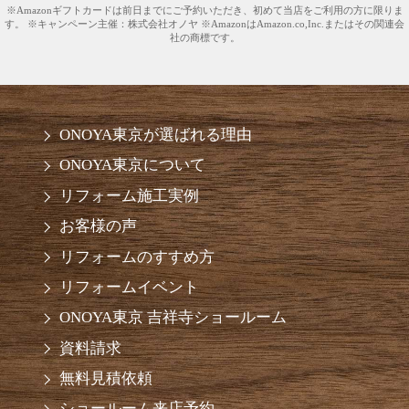
※Amazonギフトカードは前日までにご予約いただき、初めて当店をご利用の方に限りま
す。 ※キャンペーン主催：株式会社オノヤ ※AmazonはAmazon.co,Inc.またはその関連会
社の商標です。
ONOYA東京が選ばれる理由
ONOYA東京について
リフォーム施工実例
お客様の声
リフォームのすすめ方
リフォームイベント
ONOYA東京 吉祥寺ショールーム
資料請求
無料見積依頼
ショールーム来店予約