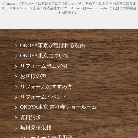
※Amazonギフトカードは前日までにご予約いただき、初めて当店をご利用の方に限りま
す。 ※キャンペーン主催：株式会社オノヤ ※AmazonはAmazon.co,Inc.またはその関連会
社の商標です。
ONOYA東京が選ばれる理由
ONOYA東京について
リフォーム施工実例
お客様の声
リフォームのすすめ方
リフォームイベント
ONOYA東京 吉祥寺ショールーム
資料請求
無料見積依頼
ショールーム来店予約