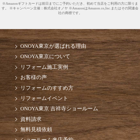
※Amazonギフトカードは前日までにご予約いただき、初めて当店をご利用の方に限りま
す。 ※キャンペーン主催：株式会社オノヤ ※AmazonはAmazon.co,Inc.またはその関連会
社の商標です。
ONOYA東京が選ばれる理由
ONOYA東京について
リフォーム施工実例
お客様の声
リフォームのすすめ方
リフォームイベント
ONOYA東京 吉祥寺ショールーム
資料請求
無料見積依頼
ショールーム来店予約