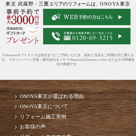
東京 武蔵野
・
三鷹
エリアのリフォームは、
ONOYA東京
※Amazonギフトカードは前日までにご予約いただき、初めて当店をご利用の方に限りま
す。 ※キャンペーン主催：株式会社オノヤ ※AmazonはAmazon.co,Inc.またはその関連会
社の商標です。
ONOYA東京が選ばれる理由
ONOYA東京について
リフォーム施工実例
お客様の声