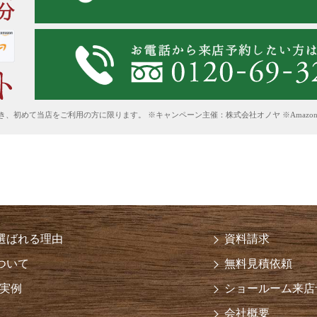
、初めて当店をご利用の方に限ります。 ※キャンペーン主催：株式会社オノヤ ※AmazonはAm
が選ばれる理由
資料請求
ついて
無料見積依頼
実例
ショールーム来店
会社概要