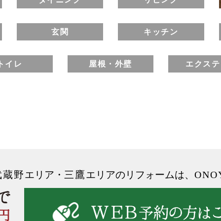
玄関
キッチン
トイレ
屋根・外壁
エクステ
武蔵野
エリア
・
三鷹
エリアのリフォームは、
ONO