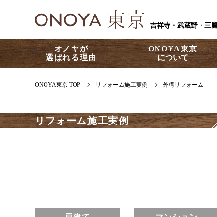
吉祥寺・武蔵野・三
オノヤが
ONOYA東京
選ばれる理由
について
ONOYA東京 TOP
リフォーム施工実例
外構リフォーム
リフォーム施工実例
戸建て
マンション