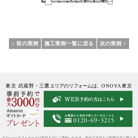
< 前の実例
施工実例一覧に戻る
次の実例 >
東京 武蔵野
・
三鷹
エリアのリフォームは、
ONOYA東京
※Amazonギフトカードは前日までにご予約いただき、初めて当店をご利用の方に限りま