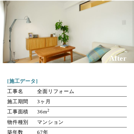
After
[施工データ]
工事名
全面リフォーム
施工期間
3ヶ月
2
工事面積
36m
物件種別
マンション
築年数
67年