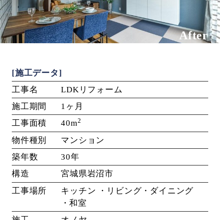
After
[施工データ]
工事名
LDKリフォーム
施工期間
1ヶ月
2
工事面積
40m
物件種別
マンション
築年数
30年
構造
宮城県岩沼市
工事場所
キッチン
リビング
ダイニング
和室
施工
オノヤ