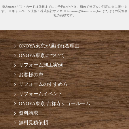
※Amazonギフトカードは前日までにご予約いただき、初めて当店をご利用の方に限りま
す。 ※キャンペーン主催：株式会社オノヤ ※AmazonはAmazon.co,Inc.またはその関連会
社の商標です。
ONOYA東京が選ばれる理由
ONOYA東京について
リフォーム施工実例
お客様の声
リフォームのすすめ方
リフォームイベント
ONOYA東京 吉祥寺ショールーム
資料請求
無料見積依頼