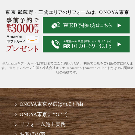
東京 武蔵野
・
三鷹
エリアのリフォームは、
ONOYA東京
※Amazonギフトカードは前日までにご予約いただき、初めて当店をご利用の方に限りま
す。 ※キャンペーン主催：株式会社オノヤ ※AmazonはAmazon.co,Inc.またはその関連会
社の商標です。
ONOYA東京が選ばれる理由
ONOYA東京について
リフォーム施工実例
お客様の声