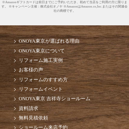
※Amazonギフトカードは前日までにご予約いただき、初めて当店をご利用の方に限りま
す。 ※キャンペーン主催：株式会社オノヤ ※AmazonはAmazon.co,Inc.またはその関連会
社の商標です。
ONOYA東京が選ばれる理由
ONOYA東京について
リフォーム施工実例
お客様の声
リフォームのすすめ方
リフォームイベント
ONOYA東京 吉祥寺ショールーム
資料請求
無料見積依頼
ショールーム来店予約