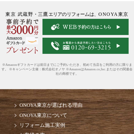
東京 武蔵野
・
三鷹
エリアのリフォームは、
ONOYA東京
※Amazonギフトカードは前日までにご予約いただき、初めて当店をご利用の方に限りま
す。 ※キャンペーン主催：株式会社オノヤ ※AmazonはAmazon.co,Inc.またはその関連会
社の商標です。
ONOYA東京が選ばれる理由
ONOYA東京について
リフォーム施工実例